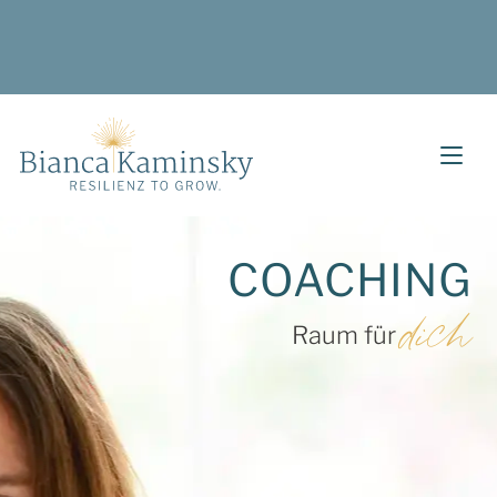
COACHING
dich
Raum für