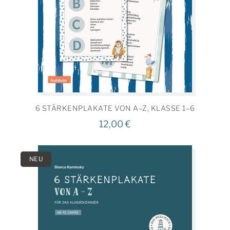
6 STÄRKENPLAKATE VON A–Z, KLASSE 1–6
12,00
€
NEU