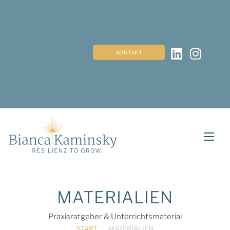
Zum
Inhalt
springen
KONTAKT
MATERIALIEN
Praxisratgeber & Unterrichtsmaterial
START
 | 
MATERIALIEN