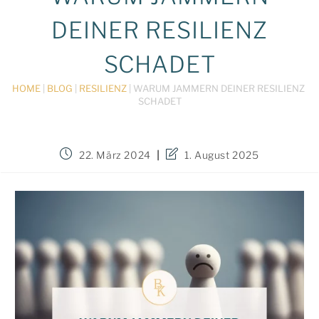
DEINER RESILIENZ
SCHADET
HOME
 | 
BLOG
 | 
RESILIENZ
 | 
WARUM JAMMERN DEINER RESILIENZ 
SCHADET
Beitrag
Beitrag
22. März 2024
1. August 2025
veröffentlicht:
zuletzt
geändert
am: